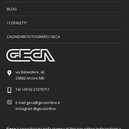
BLOG
I COFALETTI
CALENDARI FOTOGRAFICI GECA
via Belvedere, 42
20862 Arcore MB
Tel
+39 02 21070711
E-mail
geca@gecaonline.it
Instagram
@gecaonline
Geca
è specializzata nella stampa di libri per editori indipendenti e