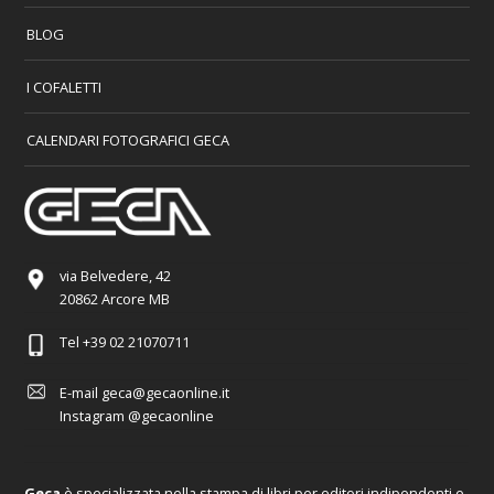
BLOG
I COFALETTI
CALENDARI FOTOGRAFICI GECA
via Belvedere, 42
20862 Arcore MB
Tel
+39 02 21070711
E-mail
geca@gecaonline.it
Instagram
@gecaonline
Geca
è specializzata nella stampa di libri per editori indipendenti e