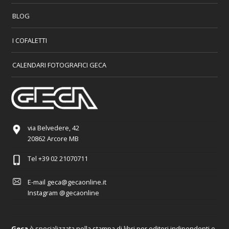
BLOG
I COFALETTI
CALENDARI FOTOGRAFICI GECA
via Belvedere, 42
20862 Arcore MB
Tel
+39 02 21070711
E-mail
geca@gecaonline.it
Instagram
@gecaonline
Geca
è specializzata nella stampa di libri per editori indipendenti e