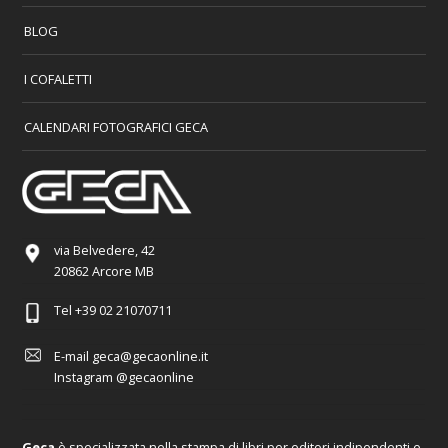
BLOG
I COFALETTI
CALENDARI FOTOGRAFICI GECA
via Belvedere, 42
20862 Arcore MB
Tel
+39 02 21070711
E-mail
geca@gecaonline.it
Instagram
@gecaonline
Geca
è specializzata nella stampa di libri per editori indipendenti e