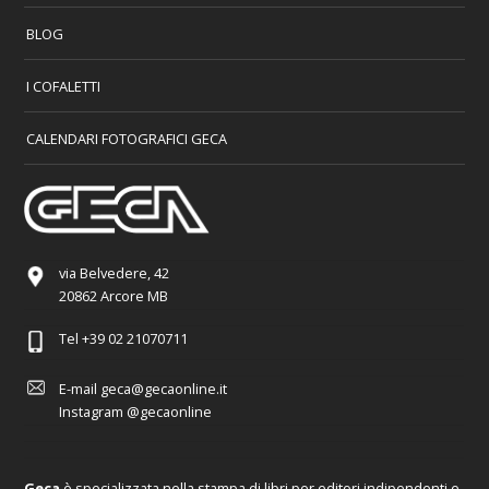
BLOG
I COFALETTI
CALENDARI FOTOGRAFICI GECA
via Belvedere, 42
20862 Arcore MB
Tel
+39 02 21070711
E-mail
geca@gecaonline.it
Instagram
@gecaonline
Geca
è specializzata nella stampa di libri per editori indipendenti e