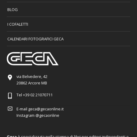
BLOG
I COFALETTI
CALENDARI FOTOGRAFICI GECA
via Belvedere, 42
20862 Arcore MB
Tel
+39 02 21070711
E-mail
geca@gecaonline.it
Instagram
@gecaonline
Geca
è specializzata nella stampa di libri per editori indipendenti e