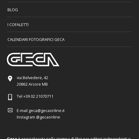
BLOG
I COFALETTI
CALENDARI FOTOGRAFICI GECA
via Belvedere, 42
20862 Arcore MB
Tel
+39 02 21070711
E-mail
geca@gecaonline.it
Instagram
@gecaonline
Geca
è specializzata nella stampa di libri per editori indipendenti e