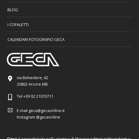
BLOG
I COFALETTI
CALENDARI FOTOGRAFICI GECA
via Belvedere, 42
20862 Arcore MB
Tel
+39 02 21070711
E-mail
geca@gecaonline.it
Instagram
@gecaonline
Geca
è specializzata nella stampa di libri per editori indipendenti e