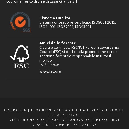
coordinamento di Erre di Esse Grafica Srl
Sistema Qualità
Sistema di gestione certificato ISO9001:2015,
ISO14001, ISO27001, ISO45001
Amici delle foreste
Ciscra è certificata FSC®. Il Forest Stewardship
Council (FSC) si dedica alla promozione di una
gestione forestale responsabile in tutto il
mondo.
®
FSC
C135006
www.fsc.org
CISCRA SPA | P.IVA 00896271004 - C.C.I.A.A. VENEZIA ROVIGO
R.E.A. N. 73792
VIA S. MICHELE 36 - 45020 VILLANOVA DEL GHEBBO (RO)
CC BY 4.0
|
POWERED BY DABIT.NET