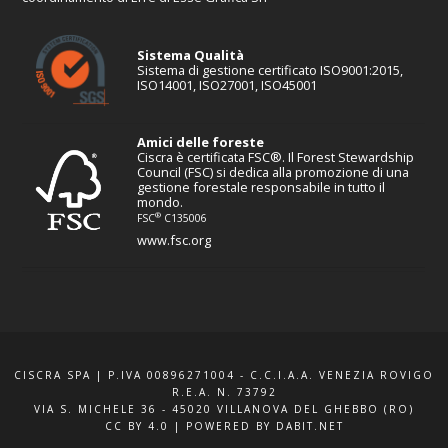
Sistema Qualità
Sistema di gestione certificato ISO9001:2015,
ISO14001, ISO27001, ISO45001
Amici delle foreste
Ciscra è certificata FSC®. Il Forest Stewardship
Council (FSC) si dedica alla promozione di una
gestione forestale responsabile in tutto il
mondo.
®
FSC
C135006
www.fsc.org
CISCRA SPA | P.IVA 00896271004 - C.C.I.A.A. VENEZIA ROVIGO
R.E.A. N. 73792
VIA S. MICHELE 36 - 45020 VILLANOVA DEL GHEBBO (RO)
CC BY 4.0
|
POWERED BY DABIT.NET