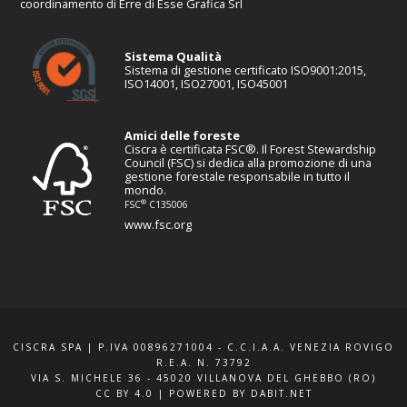
coordinamento di Erre di Esse Grafica Srl
Sistema Qualità
Sistema di gestione certificato ISO9001:2015,
ISO14001, ISO27001, ISO45001
Amici delle foreste
Ciscra è certificata FSC®. Il Forest Stewardship
Council (FSC) si dedica alla promozione di una
gestione forestale responsabile in tutto il
mondo.
®
FSC
C135006
www.fsc.org
CISCRA SPA | P.IVA 00896271004 - C.C.I.A.A. VENEZIA ROVIGO
R.E.A. N. 73792
VIA S. MICHELE 36 - 45020 VILLANOVA DEL GHEBBO (RO)
CC BY 4.0
|
POWERED BY DABIT.NET