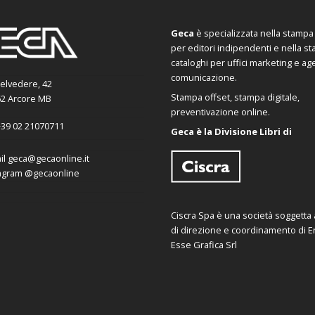
Geca
è specializzata nella stampa d
per editori indipendenti e nella s
cataloghi per uffici marketing e ag
comunicazione.
Belvedere, 42
Stampa offset, stampa digitale,
2 Arcore MB
preventivazione online.
39 02 21070711
Geca è la Divisione Libri di
il
geca@gecaonline.it
agram
@gecaonline
Ciscra Spa è una società soggetta al
di direzione e coordinamento di Er
Esse Grafica Srl