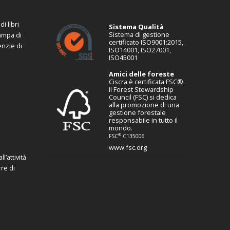
i libri
Sistema Qualità
Sistema di gestione
tampa di
certificato ISO9001:2015,
enzie di
ISO14001, ISO27001,
ISO45001
Amici delle foreste
Ciscra è certificata FSC®.
Il Forest Stewardship
Council (FSC) si dedica
alla promozione di una
gestione forestale
responsabile in tutto il
mondo.
®
FSC
C135006
www.fsc.org
l’attività
re di