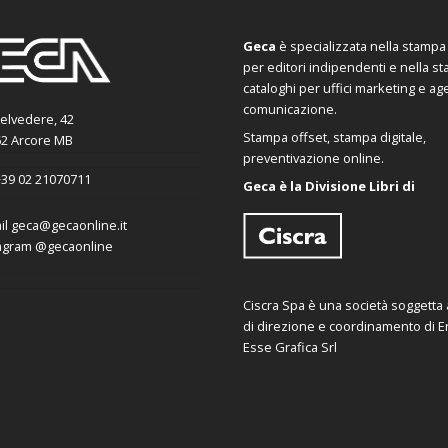
Geca
è specializzata nella stampa d
per editori indipendenti e nella s
cataloghi per uffici marketing e ag
comunicazione.
Belvedere, 42
Stampa offset, stampa digitale,
2 Arcore MB
preventivazione online.
39 02 21070711
Geca è la Divisione Libri di
il
geca@gecaonline.it
agram
@gecaonline
Ciscra Spa è una società soggetta al
di direzione e coordinamento di Er
Esse Grafica Srl