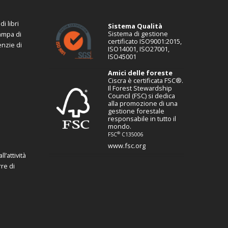
i libri
Sistema Qualità
Sistema di gestione
tampa di
certificato ISO9001:2015,
enzie di
ISO14001, ISO27001,
ISO45001
Amici delle foreste
Ciscra è certificata FSC®.
Il Forest Stewardship
Council (FSC) si dedica
alla promozione di una
gestione forestale
responsabile in tutto il
mondo.
®
FSC
C135006
www.fsc.org
l’attività
re di