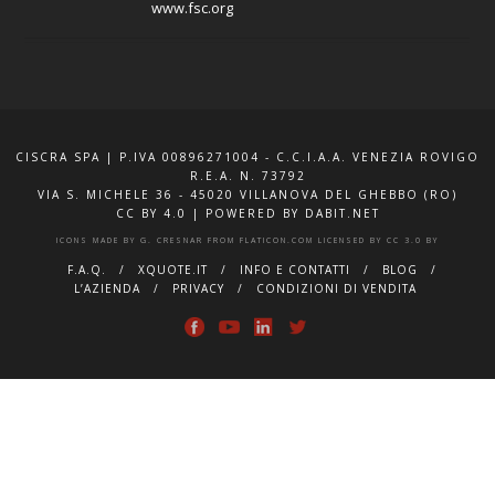
www.fsc.org
CISCRA SPA | P.IVA 00896271004 - C.C.I.A.A. VENEZIA ROVIGO
R.E.A. N. 73792
VIA S. MICHELE 36 - 45020 VILLANOVA DEL GHEBBO (RO)
CC BY 4.0
|
POWERED BY DABIT.NET
ICONS MADE BY
G. CRESNAR
FROM
FLATICON.COM
LICENSED BY
CC 3.0 BY
F.A.Q.
XQUOTE.IT
INFO E CONTATTI
BLOG
L’AZIENDA
PRIVACY
CONDIZIONI DI VENDITA